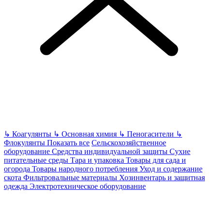
↳
Коагулянты
↳
Основная химия
↳
Пеногасители
↳
Флокулянты
Показать все
Сельскохозяйственное
оборудование
Средства индивидуальной защиты
Сухие
питательные среды
Тара и упаковка
Товары для сада и
огорода
Товары народного потребления
Уход и содержание
скота
Фильтровальные материалы
Хозинвентарь и защитная
одежда
Электротехническое оборудование