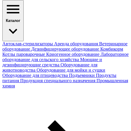
Каталог
Автоклав-стерилизаторы
Аренда оборудования
Ветеринарное
оборудование
Дезинфицирующее оборудование
Комбикорм
Котлы пароварочные
Криогенное оборудование
Лабораторное
оборудование для сельского хозяйства
Моющие и
дезинфицирующие средства
Оборудование для
животноводства
Оборудование для мойки и сушки
Оборудование для птицеводства
Подъемники
Продукты
питания
Продукция специального назначения
Промышленная
химия