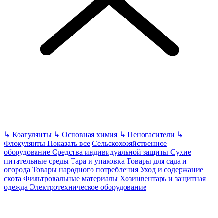
↳
Коагулянты
↳
Основная химия
↳
Пеногасители
↳
Флокулянты
Показать все
Сельскохозяйственное
оборудование
Средства индивидуальной защиты
Сухие
питательные среды
Тара и упаковка
Товары для сада и
огорода
Товары народного потребления
Уход и содержание
скота
Фильтровальные материалы
Хозинвентарь и защитная
одежда
Электротехническое оборудование