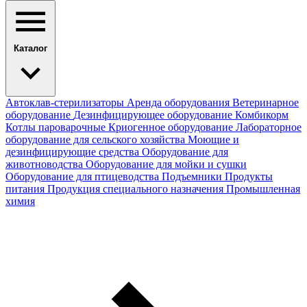
Каталог
Автоклав-стерилизаторы
Аренда оборудования
Ветеринарное
оборудование
Дезинфицирующее оборудование
Комбикорм
Котлы пароварочные
Криогенное оборудование
Лабораторное
оборудование для сельского хозяйства
Моющие и
дезинфицирующие средства
Оборудование для
животноводства
Оборудование для мойки и сушки
Оборудование для птицеводства
Подъемники
Продукты
питания
Продукция специального назначения
Промышленная
химия