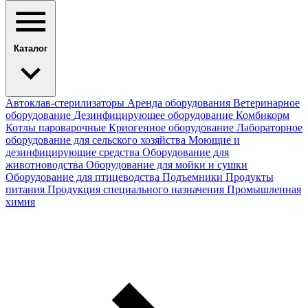
Каталог
Автоклав-стерилизаторы
Аренда оборудования
Ветеринарное
оборудование
Дезинфицирующее оборудование
Комбикорм
Котлы пароварочные
Криогенное оборудование
Лабораторное
оборудование для сельского хозяйства
Моющие и
дезинфицирующие средства
Оборудование для
животноводства
Оборудование для мойки и сушки
Оборудование для птицеводства
Подъемники
Продукты
питания
Продукция специального назначения
Промышленная
химия