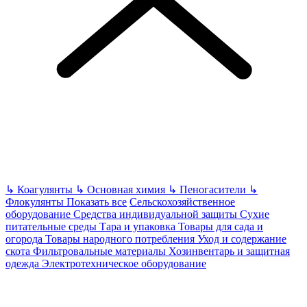
↳
Коагулянты
↳
Основная химия
↳
Пеногасители
↳
Флокулянты
Показать все
Сельскохозяйственное
оборудование
Средства индивидуальной защиты
Сухие
питательные среды
Тара и упаковка
Товары для сада и
огорода
Товары народного потребления
Уход и содержание
скота
Фильтровальные материалы
Хозинвентарь и защитная
одежда
Электротехническое оборудование