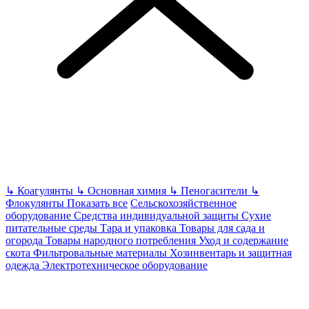
↳
Коагулянты
↳
Основная химия
↳
Пеногасители
↳
Флокулянты
Показать все
Сельскохозяйственное
оборудование
Средства индивидуальной защиты
Сухие
питательные среды
Тара и упаковка
Товары для сада и
огорода
Товары народного потребления
Уход и содержание
скота
Фильтровальные материалы
Хозинвентарь и защитная
одежда
Электротехническое оборудование