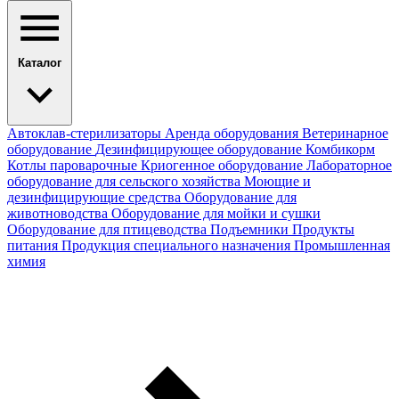
Каталог
Автоклав-стерилизаторы
Аренда оборудования
Ветеринарное
оборудование
Дезинфицирующее оборудование
Комбикорм
Котлы пароварочные
Криогенное оборудование
Лабораторное
оборудование для сельского хозяйства
Моющие и
дезинфицирующие средства
Оборудование для
животноводства
Оборудование для мойки и сушки
Оборудование для птицеводства
Подъемники
Продукты
питания
Продукция специального назначения
Промышленная
химия